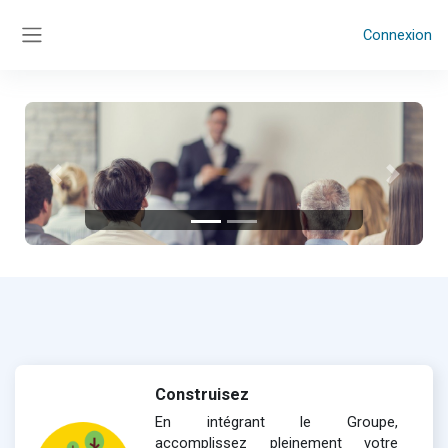
Passer au contenu principal
Connexion
Panneau latéral
Précédent
Suivant
Construisez
En intégrant le Groupe,
accomplissez pleinement votre